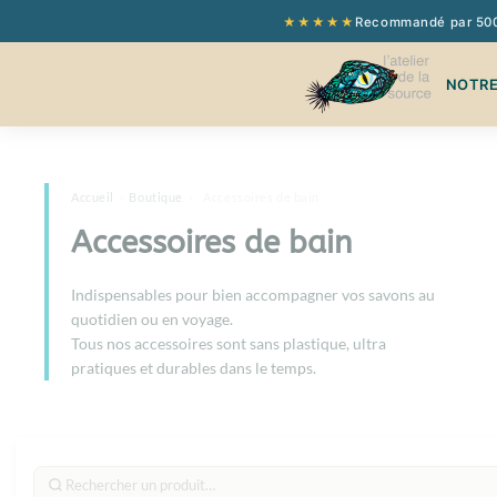
Cookies management panel
★★★★★
Recommandé par 500+
NOTRE
Accueil
›
Boutique
›
Accessoires de bain
Accessoires de bain
Indispensables pour bien accompagner vos savons au
quotidien ou en voyage.
Tous nos accessoires sont sans plastique, ultra
pratiques et durables dans le temps.