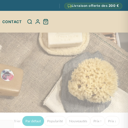
Livraison offerte des
200 €
CONTACT
Trier :
Par défaut
Popularité
Nouveautés
Prix ↑
Prix ↓