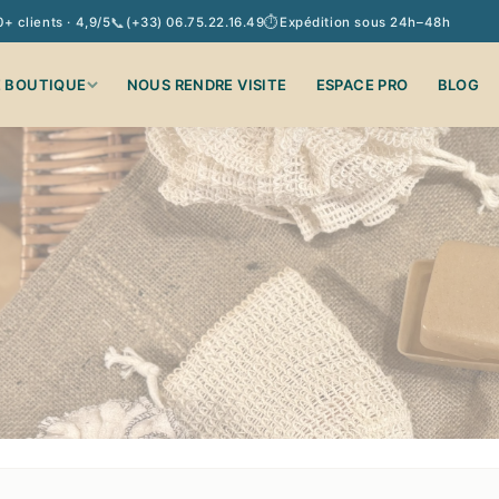
📞
⏱
 clients · 4,9/5
(+33) 06.75.22.16.49
Expédition sous 24h–48h
 BOUTIQUE
NOUS RENDRE VISITE
ESPACE PRO
BLOG