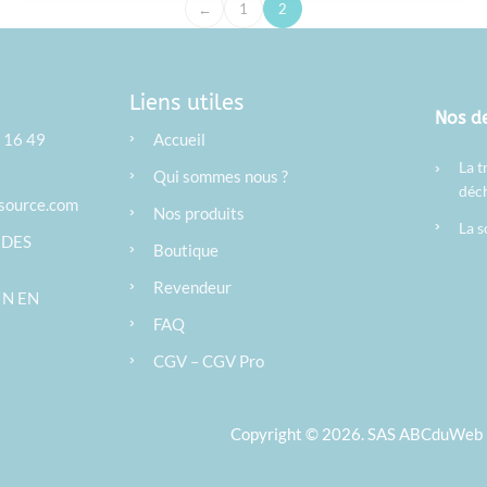
←
1
2
Liens utiles
Nos de
›
2 16 49
Accueil
La t
›
›
Qui sommes nous ?
déc
asource.com
›
Nos produits
›
La s
 DES
›
Boutique
›
Revendeur
IN EN
›
FAQ
›
CGV
–
CGV Pro
Copyright © 2026. SAS ABCduWeb