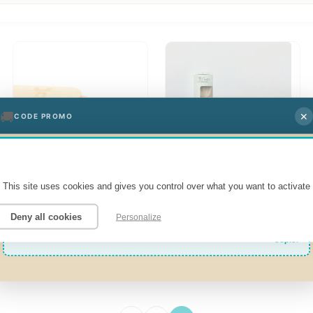
🚚
✕
CODE PROMO
-20% sur la livraison !
This site uses cookies and gives you control over what you want to activate
Economisez 20% sur les frais de port de votre commande avec ce code
promo
Coton-tige lavable
Blaireau en soies vegan
Deny all cookies
Personalize
9,50
€
15,00
€
LIVRAISON20
Copier
Ajouter au panier
Ajouter au panier