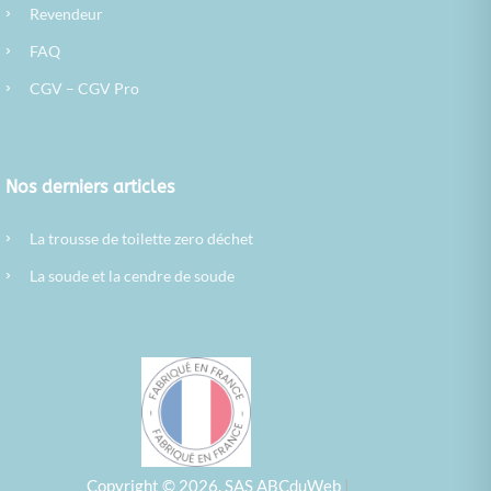
›
Revendeur
›
FAQ
›
CGV
–
CGV Pro
Nos derniers articles
›
La trousse de toilette zero déchet
›
La soude et la cendre de soude
Copyright © 2026. SAS ABCduWeb
|