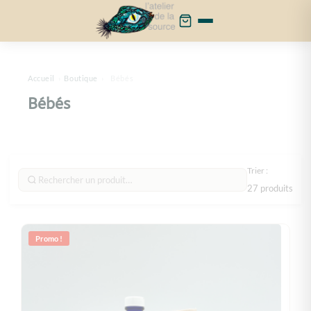
Cookies management panel
Accueil
›
Boutique
›
Bébés
Bébés
Trier :
27 produits
Promo !