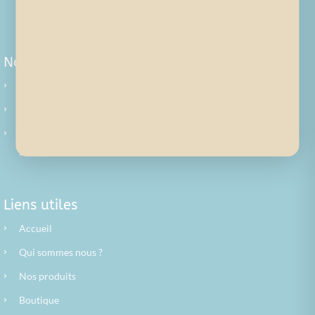
Nous contacter
›
Téléphone
: 06 75 22 16 49
›
E-mail
:
contact@latelierdelasource.com
›
Adresse
: 5 CHEMIN DES MICHALONS
26420 SAINT MARTIN EN VERCORS
Liens utiles
›
Accueil
›
Qui sommes nous ?
›
Nos produits
›
Boutique