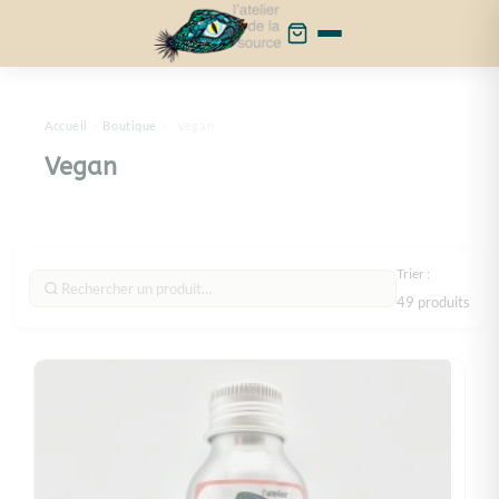
Cookies management panel
Accueil
›
Boutique
›
Vegan
Vegan
Trier :
49 produits