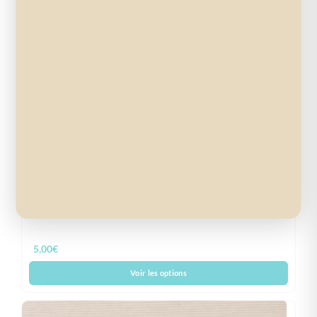
Pochette nomade multi-usage en coton enduit
5,00
€
Voir les options