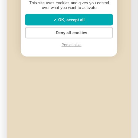
This site uses cookies and gives you control
était :
est :
over what you want to activate
61,40€.
58,00€.
OK, accept all
Deny all cookies
Personalize