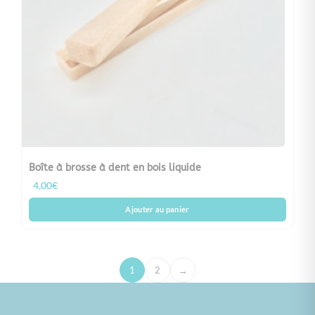
Boîte à brosse à dent en bois liquide
4,00
€
Ajouter au panier
1
2
→