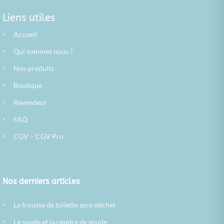
Liens utiles
›
Accueil
›
Qui sommes nous ?
›
Nos produits
›
Boutique
›
Revendeur
›
FAQ
›
CGV
–
CGV Pro
Nos derniers articles
›
La trousse de toilette zero déchet
›
La soude et la cendre de soude