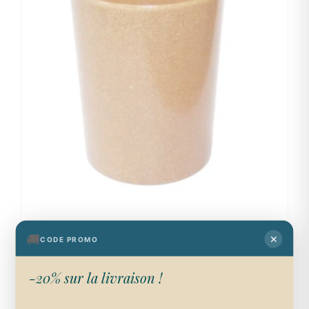
Verre à dent
🚚
✕
CODE PROMO
4,50
€
Ajouter au panier
-20% sur la livraison !