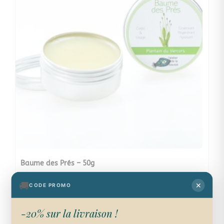
Baume des Prés – 50g
13,00
€
🚚
✕
CODE PROMO
Ajouter au panier
-20% sur la livraison !